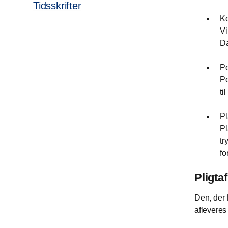
Tidsskrifter
Ko
Vi
D
Po
Po
ti
Pl
Pl
tr
fo
Pligta
Den, der f
afleveres 