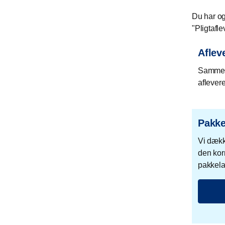
Du har og
"Pligtafle
Aflev
Sammen 
aflever
Pakke
Vi dække
den kor
pakkela