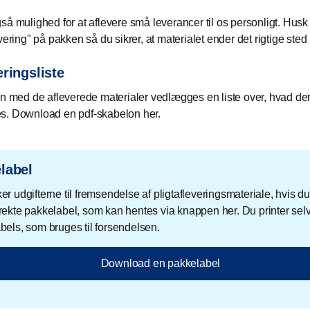
så mulighed for at aflevere små leverancer til os personligt. Husk 
vering" på pakken så du sikrer, at materialet ender det rigtige sted 
eringsliste
med de afleverede materialer vedlægges en liste over, hvad de
es. Download en pdf-skabelon her.
label
r udgifterne til fremsendelse af pligtafleveringsmateriale, hvis du
rekte pakkelabel, som kan hentes via knappen her. Du printer sel
bels, som bruges til forsendelsen.
Download en pakkelabel