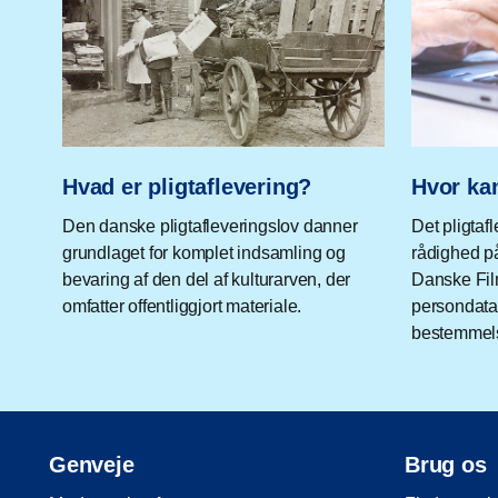
Hvad er pligtaflevering?
Hvor kan
Den danske pligtafleveringslov danner
Det pligtafl
grundlaget for komplet indsamling og
rådighed på
bevaring af den del af kulturarven, der
Danske Film
omfatter offentliggjort materiale.
persondata
bestemmels
Genveje
Brug os