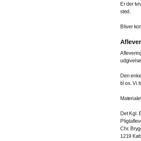
Er der tvi
sted.
Bliver kor
Afleve
Afleverin
udgivelse
Den enkel
til os. V
Materialet
Det Kgl. 
Pligtaflev
Chr. Bryg
1219 Kø