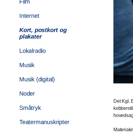
Film
Internet
Kort, postkort og
plakater
Lokalradio
Musik
Musik (digital)
Noder
Det Kgl. B
Småtryk
kobbersti
hovedsage
Teatermanuskripter
Materiale