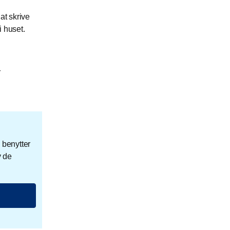
at skrive
i huset.
r
 benytter
v de