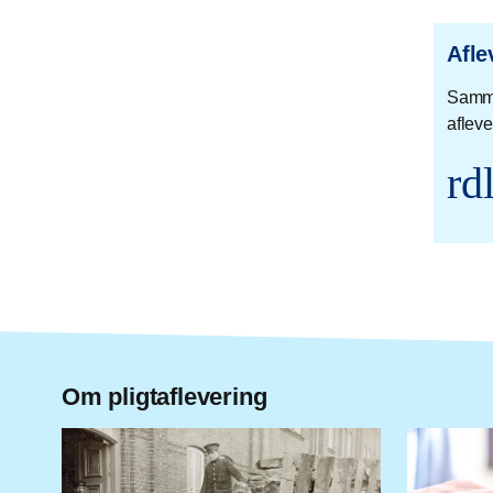
Afle
Samme
aflev
rd
Om pligtaflevering