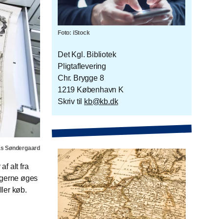
Foto: iStock
Det Kgl. Bibliotek
Pligtaflevering
Chr. Brygge 8
1219 København K
Skriv til
kb@kb.dk
as Søndergaard
f alt fra
ingerne øges
ler køb.