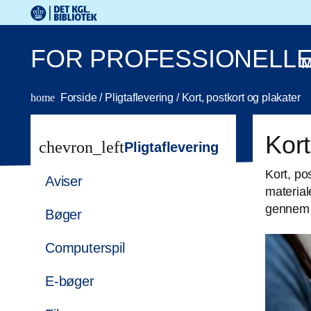
Gå til hovedindholdet
Change language to English
Det Kongelige Biblioteks logo. Gå til Det Kongelige Bibli
FOR PROFESSIONELL
M
home
Forside
/
Pligtaflevering
/
Kort, postkort og plakater
Kort
chevron_left
Pligtaflevering
Kort, po
Aviser
material
gennem p
Bøger
Computerspil
E-bøger