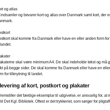
rt og atlas
 indsamler og bevarer kort og atlas over Danmark samt kort, der er 
anmark.
stkort
stkort skal komme fra Danmark eller have en eller anden form for 
l landet.
akater
akaterne skal være minimum A4. De skal indeholde tekst og må 
ykt på begge sider. De skal komme fra Danmark eller have en elle
rm for tilknytning til landet.
flevering af kort, postkort og plakater
remstiller det færdige eksemplar til udgivelse, er ansvarlig for, at 
til Det Kgl. Bibliotek. Oftest er det trykkeriet, som sørger for pligta