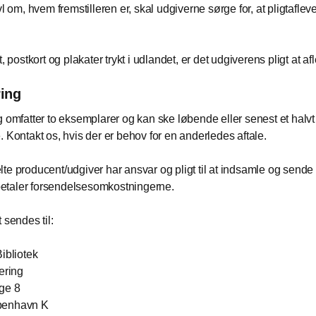
vl om, hvem fremstilleren er, skal udgiverne sørge for, at pligtaflev
t, postkort og plakater trykt i udlandet, er det udgiverens pligt at af
ring
g omfatter to eksemplarer og kan ske løbende eller senest et halvt 
. Kontakt os, hvis der er behov for en anderledes aftale.
te producent/udgiver har ansvar og pligt til at indsamle og sende 
i betaler forsendelsesomkostningerne.
 sendes til:
Bibliotek
ering
ge 8
benhavn K