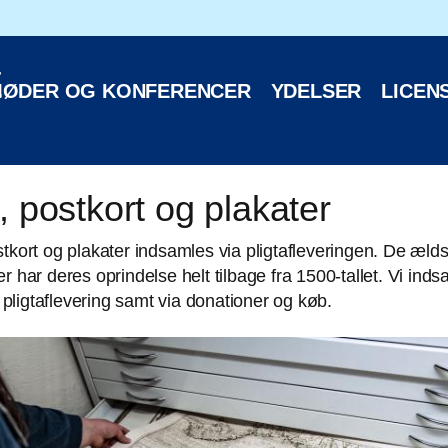
oteks hjemmeside
E
ØDER OG KONFERENCER
YDELSER
LICEN
, postkort og plakater
stkort og plakater indsamles via pligtafleveringen. De ælds
er har deres oprindelse helt tilbage fra 1500-tallet. Vi inds
ligtaflevering samt via donationer og køb.