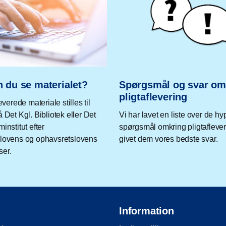
 du se materialet?
Spørgsmål og svar o
pligtaflevering
everede materiale stilles til
 Det Kgl. Bibliotek eller Det
Vi har lavet en liste over de hy
institut efter
spørgsmål omkring pligtafleve
lovens og ophavsretslovens
givet dem vores bedste svar.
er.
Information