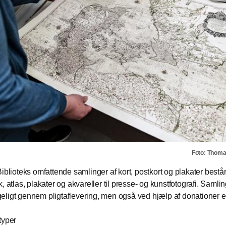
Foto: Thom
iblioteks omfattende samlinger af kort, postkort og plakater består a
k, atlas, plakater og akvareller til presse- og kunstfotografi. Saml
ligt gennem pligtaflevering, men også ved hjælp af donationer el
typer