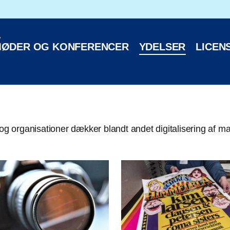
oteks hjemmeside
E
ØDER OG KONFERENCER
YDELSER
LICEN
g organisationer dækker blandt andet digitalisering af mat