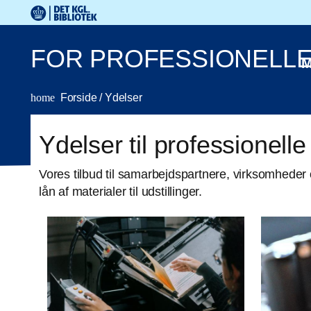
Gå til hovedindholdet
Change language to English
Det Kongelige Biblioteks logo. Gå til Det Kongelige Bibli
FOR PROFESSIONELL
M
home
Forside
/
Ydelser
Ydelser til professionelle
Vores tilbud til samarbejdspartnere, virksomheder o
lån af materialer til udstillinger.