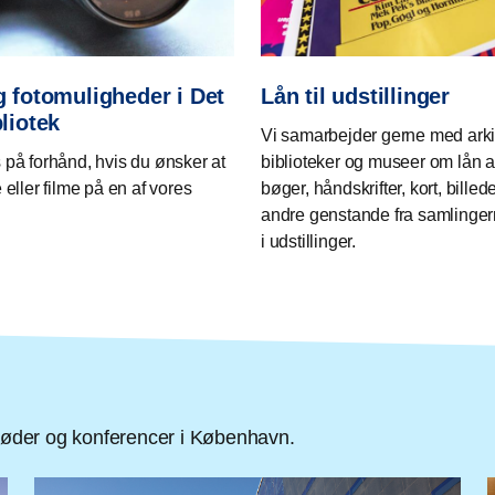
g fotomuligheder i Det
Lån til udstillinger
bliotek
Vi samarbejder gerne med arki
 på forhånd, hvis du ønsker at
biblioteker og museer om lån af
 eller filme på en af vores
bøger, håndskrifter, kort, billed
andre genstande fra samlingern
i udstillinger.
 møder og konferencer i København.