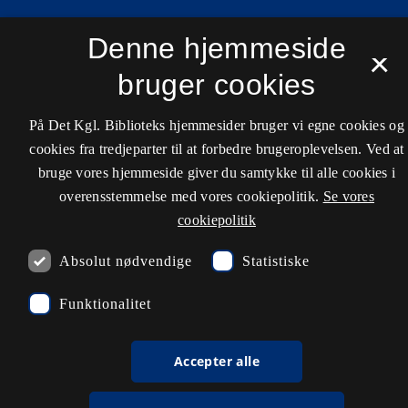
rdl_facebook
rdl_instagram
rdl_linkedin
Denne hjemmeside
Følg os på Facebook
Følg os på Instagram
Følg os på LinkedIn
×
bruger cookies
På Det Kgl. Biblioteks hjemmesider bruger vi egne cookies og
cookies fra tredjeparter til at forbedre brugeroplevelsen. Ved at
bruge vores hjemmeside giver du samtykke til alle cookies i
overensstemmelse med vores cookiepolitik.
Se vores
cookiepolitik
Absolut nødvendige
Statistiske
Funktionalitet
Accepter alle