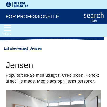
Gå til hovedindholdet
Change language to English
Det Kongelige Biblioteks logo. Gå til Det Kongelige Bibliote
search
FOR PROFESSIONELLE
SØG
MENU
Lokaleoversigt
/
Jensen
Jensen
Populært lokale med udsigt til Cirkelbroen. Perfekt
til det lille møde. Med plads op til seks personer.