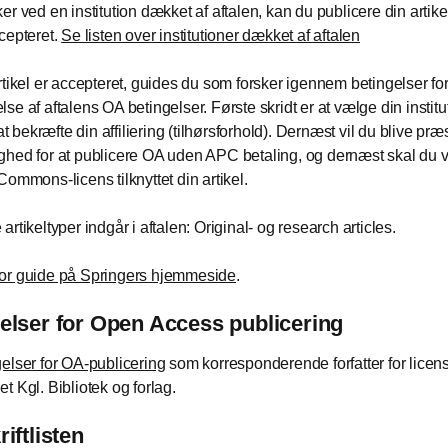
er ved en institution dækket af aftalen, kan du publicere din artike
cepteret.
Se listen over institutioner dækket af aftalen
rtikel er accepteret, guides du som forsker igennem betingelser fo
e af aftalens OA betingelser. Første skridt er at vælge din institut
 at bekræfte din affiliering (tilhørsforhold). Dernæst vil du blive pr
hed for at publicere OA uden APC betaling, og dernæst skal du 
Commons-licens tilknyttet din artikel.
rtikeltyper indgår i aftalen: Original- og research articles.
or guide på Springers hjemmeside
.
elser for Open Access publicering
elser for OA-publicering
som korresponderende forfatter for licens
t Kgl. Bibliotek og forlag.
iftlisten