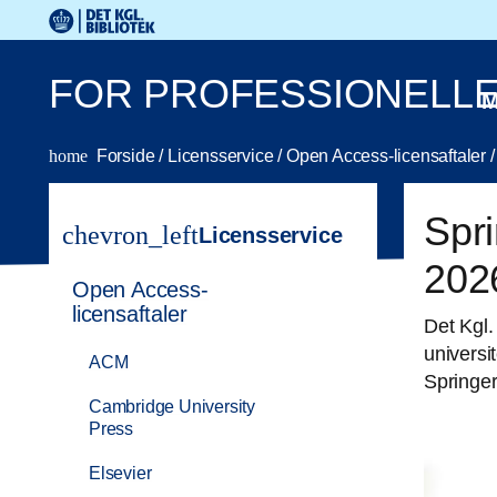
Gå til hovedindholdet
Change language to English
Det Kongelige Biblioteks logo. Gå til Det Kongelige Bibli
FOR PROFESSIONELL
M
home
Forside
/
Licensservice
/
Open Access-licensaftaler
/
Spri
chevron_left
Licensservice
202
Open Access-
licensaftaler
Det Kgl.
universi
ACM
Springe
Cambridge University
Press
Elsevier