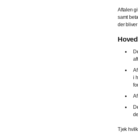
Aftalen gi
samt beta
der bliver
Hovedp
De
af
Af
i 
fo
Af
De
de
Tjek hvilk