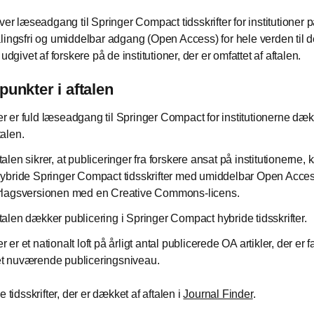
ver læseadgang til Springer Compact tidsskrifter for institutioner p
lingsfri og umiddelbar adgang (Open Access) for hele verden til de 
 udgivet af forskere på de institutioner, der er omfattet af aftalen.
unkter i aftalen
r er fuld læseadgang til Springer Compact for institutionerne dæk
talen.
talen sikrer, at publiceringer fra forskere ansat på institutionerne,
hybride Springer Compact tidsskrifter med umiddelbar Open Access
rlagsversionen med en Creative Commons-licens.
talen dækker publicering i Springer Compact hybride tidsskrifter.
r er et nationalt loft på årligt antal publicerede OA artikler, der er f
t nuværende publiceringsniveau.
e tidsskrifter, der er dækket af aftalen i
Journal Finder
.