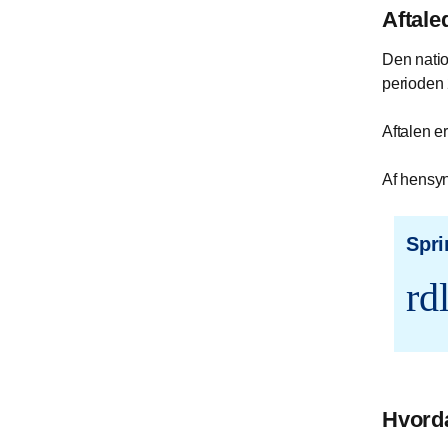
Aftal
Den natio
perioden
Aftalen e
Af hensyn
Spri
rd
Hvorda