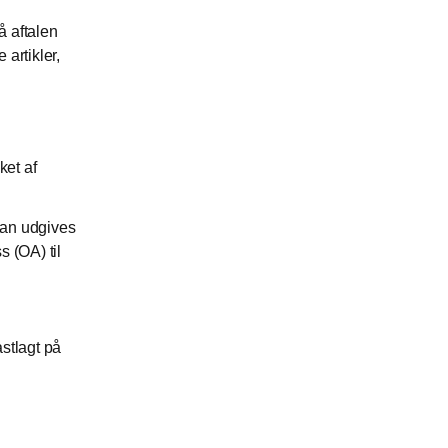
å aftalen
artikler,
ket af
 kan udgives
 (OA) til
astlagt på