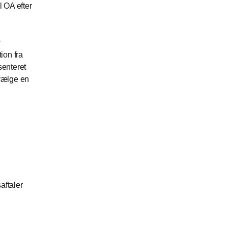
l OA efter
r
ion fra
æsenteret
vælge en
aftaler