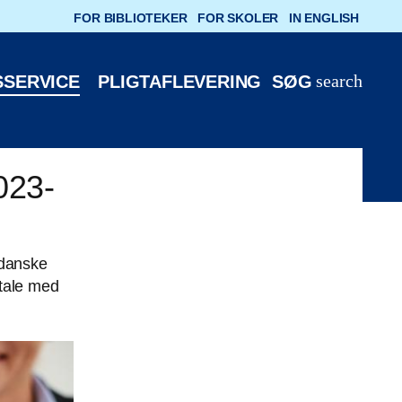
FOR BIBLIOTEKER
FOR SKOLER
IN ENGLISH
search
SSERVICE
PLIGTAFLEVERING
SØG
023-
 danske
ftale med