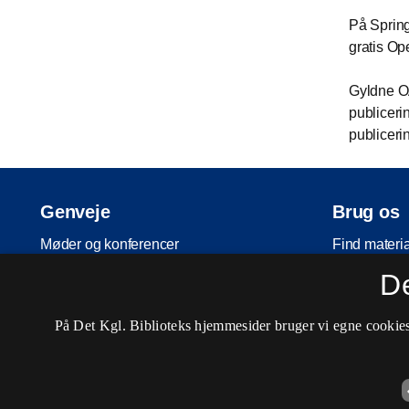
På Sprin
gratis Op
Gyldne OA 
publicerin
publiceri
Genveje
Brug os
Møder og konferencer
Find materi
D
Ydelser
Lån og afle
Licensservice
Besøg os
På Det Kgl. Biblioteks hjemmesider bruger vi egne cookies 
Open Science
Arrangemen
For udgivere
For bibliote
Pligtaflevering
For skoler