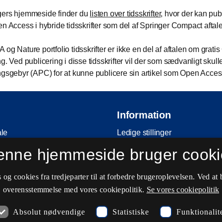
gers hjemmeside finder du
listen over tidsskrifter
, hvor der kan pub
en Access i hybride tidsskrifter som del af Springer Compact aftal
og Nature portfolio tidsskrifter er ikke en del af aftalen om grati
g. Ved publicering i disse tidsskrifter vil der som sædvanligt skull
ngsgebyr (APC) for at kunne publicere sin artikel som Open Acces
Information
ale
Ledige stillinger
enne hjemmeside bruger cooki
vering
Reglement
Ophavsret
og cookies fra tredjeparter til at forbedre brugeroplevelsen. Ved at 
ter
Privatlivs- og persondatapolitik
overensstemmelse med vores cookiepolitik.
Se vores cookiepolitik
ker
Tilgængelighedserklæring
Absolut nødvendige
Statistiske
Funktionalit
Driftstatus