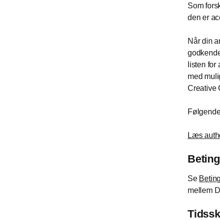
Som forsk
den er ac
Når din a
godkendels
listen for
med mulig
Creative 
Følgende a
Læs auth
Beting
Se
Beting
mellem De
Tidsskr