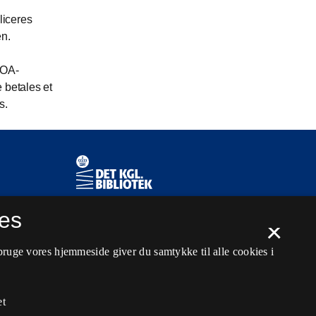
liceres
en.
s OA-
e betales et
s.
Kontaktinformationer
es
Spørg biblioteket
×
kb@kb.dk
bruge vores hjemmeside giver du samtykke til alle cookies i
3347 4747
Pressekontakt
et