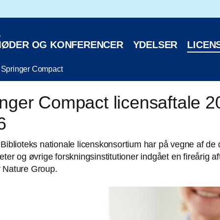
oteks hjemmeside
E
ØDER OG KONFERENCER
YDELSER
LICEN
Springer Compact
nger Compact licensaftale 2
6
 Biblioteks nationale licenskonsortium har på vegne af de
teter og øvrige forskningsinstitutioner indgået en fireårig a
r Nature Group.