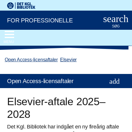
Gå til hovedindholdet
Change language to English
Det Kongelige Biblioteks logo. Gå til Det Kongelige Bibliote
search
FOR PROFESSIONELLE
SØG
MENU
Open Access-licensaftaler
/
Elsevier
Open Access-licensaftaler
Elsevier-aftale 2025‒
2028
Det Kgl. Bibliotek har indgået en ny fireårig aftale