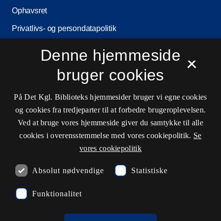
Ophavsret
Privatlivs- og persondatapolitik
Tilgængelighedserklæring
Denne hjemmeside
×
Driftstatus
bruger cookies
Cookieindstillinger
På Det Kgl. Biblioteks hjemmesider bruger vi egne cookies
og cookies fra tredjeparter til at forbedre brugeroplevelsen.
Kontaktinformationer
Ved at bruge vores hjemmeside giver du samtykke til alle
cookies i overensstemmelse med vores cookiepolitik.
Se
vores cookiepolitik
Spørg biblioteket
Absolut nødvendige
Statistiske
kb@kb.dk
Funktionalitet
3347 4747
Pressekontakt