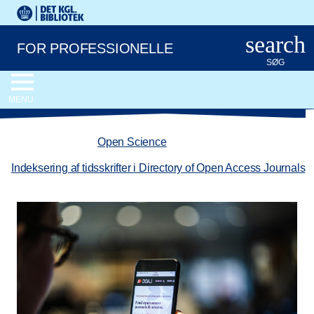
Gå til hovedindholdet
Change language to English
Det Kongelige Biblioteks logo. Gå til Det Kongelige Bibliote
search
FOR PROFESSIONELLE
SØG
MENU
chevron_left
Open Science
/
Indeksering af tidsskrifter i Directory of Open Access Journals