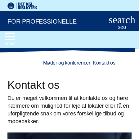
Gå til hovedindholdet
Change language to English
Det Kongelige Biblioteks logo. Gå til Det Kongelige Bibliote
search
FOR PROFESSIONELLE
SØG
MENU
chevron_left
Møder og konferencer
/
Kontakt os
Kontakt os
Du er meget velkommen til at kontakte os og høre
nærmere om mulighed for leje af lokaler eller få en
uforpligtende snak om vores forskellige tilbud og
mødepakker.